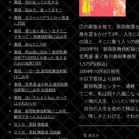
書籍 何があっても生きる
書籍 悩み方、違ってます！
書籍 エリート×アウトロー 世直
し対談
己の家族を捨て、新宿救護セ
書籍 愛と命と魂と ～生きてこ
身全霊をかけて3年。人生に
そすべて～ 歌舞伎町駆け込み寺
の涙と、そこに集う人々の
書籍 あなたにYell
2003年刊「新宿歌舞伎町駆
書籍 死ぬ前に読め！ 新宿歌舞
玄秀盛 著／角川春樹事務所
伎町で10000人を救った 生きる
ための知恵1000
1,575円(税込)
2004年10月8日発売
書籍 一日一生 新宿歌舞伎町駆
けこみ寺
※以下冒頭より抜粋
書籍 玄秀盛 金を斬る 新宿歌舞
新宿救護センター、通称「
伎町駆けこみ寺 出張相談
て二年。私は四十八歳にな
書籍 泣いてもええねん すべて
＜俺の人生、いったい何や
はそれからや
自分の人生を改めて検証し
書籍 新宿歌舞伎町駆けこみ寺
ぶ。悔しさとおびえ。それ
解決できへんもんはない
ＤＶＤ 実録 無敵道
ＤＶＤ 実録 無敵道 完結編