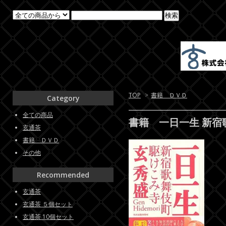
TOP
>
書籍 ＤＶＤ
Category
全ての商品
書籍 一日一生 新宿
玄通茶
書籍 ＤＶＤ
その他
Recommended
玄通茶
玄通茶 ５個セット
玄通茶 10個セット