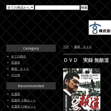
TOP
>
書籍 ＤＶＤ
Category
全ての商品
ＤＶＤ 実録 無敵道
玄通茶
書籍 ＤＶＤ
その他
Recommended
玄通茶
玄通茶 ５個セット
玄通茶 10個セット