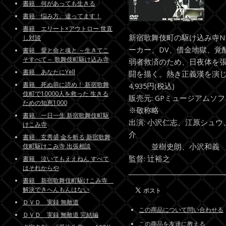
書籍 何があっても生きる
書籍 悩み方、違ってます！
書籍 エリート×アウトロー 世直
新宿歌舞伎町の駆け込み寺N
し対談
ーカー、DV、借金地獄、覚
書籍 愛と命と魂と ～生きてこ
そすべて～ 歌舞伎町駆け込み寺
弱者救済のため、日夜体を
書籍 あなたにYell
闘を描く。熱き正義漢を演
書籍 死ぬ前に読め！ 新宿歌舞
4,935円(税込)
伎町で10000人を救った 生きる
販売元: GPミュージアムソ
ための知恵1000
※敬称略
書籍 一日一生 新宿歌舞伎町駆
出演: 小沢仁志、江原シュ
けこみ寺
介
書籍 玄秀盛 金を斬る 新宿歌舞
並樹史朗、小沢和義
伎町駆けこみ寺 出張相談
監督: 辻裕之
書籍 泣いてもええねん すべて
はそれからや
書籍 新宿歌舞伎町駆けこみ寺
解決できへんもんはない
ＤＶＤ 実録 無敵道
この商品について問い合わせる
ＤＶＤ 実録 無敵道 完結編
この商品を友達に教える